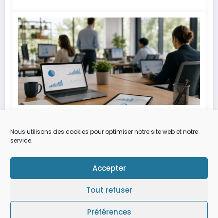
Alexia
0
Après le ralentissement des
Nous utilisons des cookies pour optimiser notre site web et notre
recrutements, les entreprises
service.
optimisent leurs ressources
3 Juillet 2026
numériques grâce aux plateformes de
Accepter
talents
Tout refuser
Préférences
Newscrunch - Magazine & Blog
WordPress
Thème 2026 | Powered By