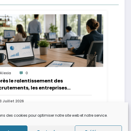
Alexia
0
rès le ralentissement des
crutements, les entreprises
timisent leurs ressources
mériques grâce aux plateformes de
3 Juillet 2026
lents
ons des cookies pour optimiser notre site web et notre service.