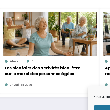
Alexia
0
Les bienfaits des activités bien-être
Ap
sur le moral des personnes âgées
re
op
24 Juillet 2026
nu
ta
Nous utilis