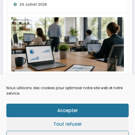
24 Juillet 2026
Alexia
0
Après le ralentissement des
Nous utilisons des cookies pour optimiser notre site web et notre
recrutements, les entreprises
service.
optimisent leurs ressources
3 Juillet 2026
numériques grâce aux plateformes de
Accepter
talents
Tout refuser