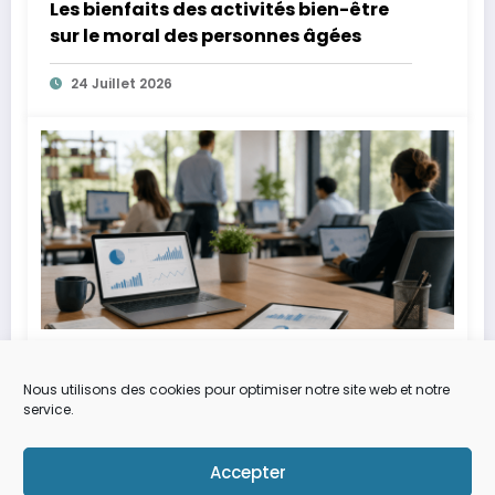
Les bienfaits des activités bien-être
sur le moral des personnes âgées
24 Juillet 2026
Alexia
0
Après le ralentissement des
Nous utilisons des cookies pour optimiser notre site web et notre
recrutements, les entreprises
service.
optimisent leurs ressources
3 Juillet 2026
numériques grâce aux plateformes de
Accepter
talents