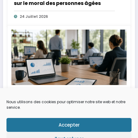
sur le moral des personnes âgées
24 Juillet 2026
Alexia
0
Après le ralentissement des
Nous utilisons des cookies pour optimiser notre site web et notre
recrutements, les entreprises
service.
optimisent leurs ressources
3 Juillet 2026
numériques grâce aux plateformes de
Accepter
talents